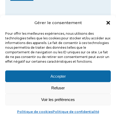
Gérer le consentement
Pour offrir les meilleures expériences, nous utilisons des
technologies telles que les cookies pour stocker et/ou accéder aux
informations des appareils. Le fait de consentir à ces technologies
nous permettra de traiter des données telles que le
comportement de navigation ou les ID uniques sur ce site. Le fait
de ne pas consentir ou de retirer son consentement peut avoir un
effet négatif sur certaines caractéristiques et fonctions.
Accepter
Refuser
Voir les préférences
© AXEC 2025 | Réalisé par
Partner Web
|
Mentions
légales
|
Conditions d’utilisation
|
Politique de
Abonnez-vous au Guide du Chrono pour
Politique de cookies
Politique de confidentialité
cookie UE
|
www.axec.fr
accéder à l’intégralité des articles.