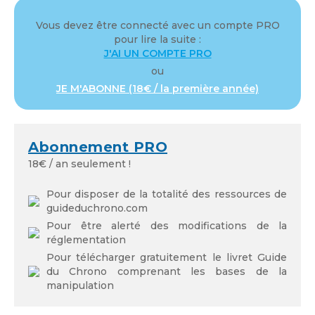
Vous devez être connecté avec un compte PRO
Identifiant ou adresse de courriel
pour lire la suite :
J'AI UN COMPTE PRO
ou
JE M'ABONNE (18€ / la première année)
Mot de passe
Abonnement PRO
18€ / an seulement !
Se souvenir de moi
Pour disposer de la totalité des ressources de
guideduchrono.com
Pour être alerté des modifications de la
réglementation
Pour télécharger gratuitement le livret Guide
Mot de passe oublié
du Chrono comprenant les bases de la
manipulation