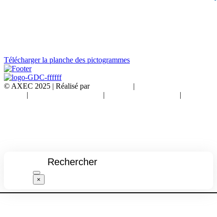
Télécharger la planche des pictogrammes
© AXEC 2025 | Réalisé par
Partner Web
|
Mentions
légales
|
Conditions d’utilisation
|
Politique de cookie UE
|
www.axec.fr
×