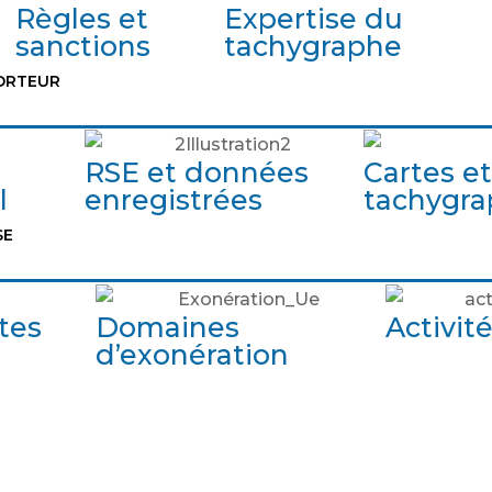
Règles et
Expertise du
sanctions
tachygraphe
ORTEUR
RSE et données
Cartes et
l
enregistrées
tachygr
SE
tes
Domaines
Activit
d’exonération