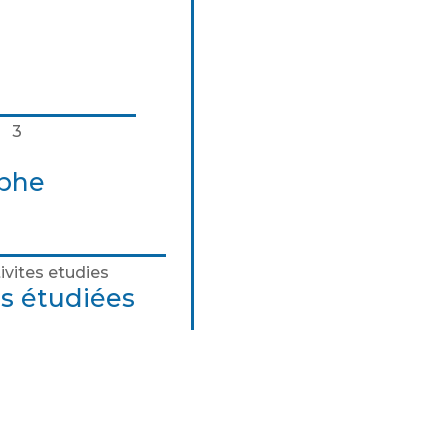
aphe
és étudiées