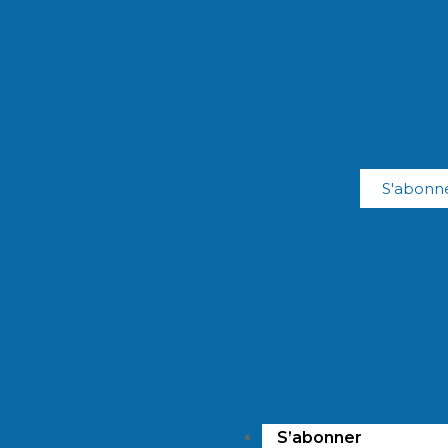
S'abonn
S’abonner