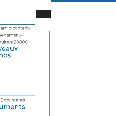
 pourquoi ?
de
e du Chrono
nche des pictogrammes
veaux
nos
uments