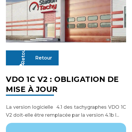
Retour
VDO 1C V2 : OBLIGATION DE
MISE À JOUR
La version logicielle 4.1 des tachygraphes VDO 1C
V2 doit-elle être remplacée par la version 4.1b l...
Identifiant ou adresse de courriel