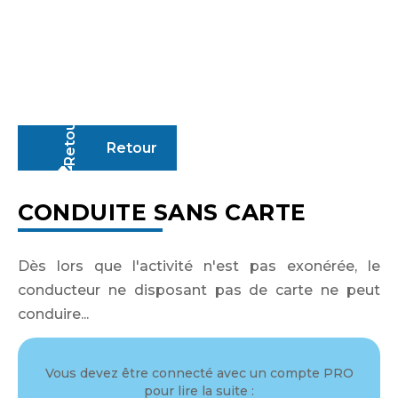
Retour
CONDUITE SANS CARTE
Dès lors que l'activité n'est pas exonérée, le
conducteur ne disposant pas de carte ne peut
conduire...
Vous devez être connecté avec un compte PRO
Identifiant ou adresse de courriel
pour lire la suite :