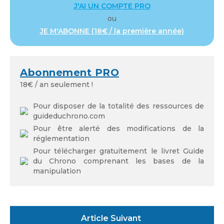
J'AI UN COMPTE PRO
ou
JE M'ABONNE (18€ / la première année)
Mot de passe
Abonnement PRO
18€ / an seulement !
Se souvenir de moi
Pour disposer de la totalité des ressources de
guideduchrono.com
Pour être alerté des modifications de la
réglementation
Pour télécharger gratuitement le livret Guide
du Chrono comprenant les bases de la
Mot de passe oublié
manipulation
Article Suivant