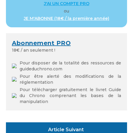
J'AI UN COMPTE PRO
ou
JE M'ABONNE (18€ / la première année)
Mot de passe
Abonnement PRO
18€ / an seulement !
Se souvenir de moi
Pour disposer de la totalité des ressources de
guideduchrono.com
Pour être alerté des modifications de la
réglementation
Pour télécharger gratuitement le livret Guide
du Chrono comprenant les bases de la
Mot de passe oublié
manipulation
Article Suivant