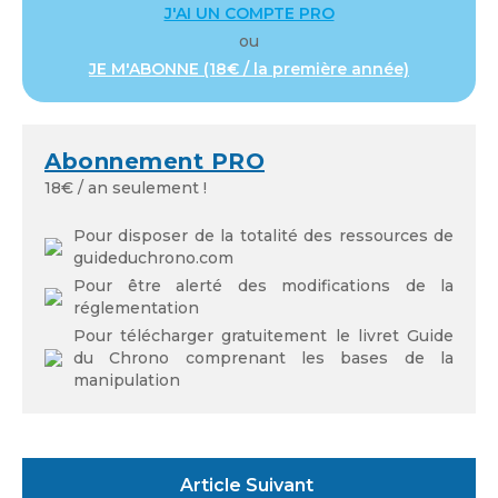
J'AI UN COMPTE PRO
ou
JE M'ABONNE (18€ / la première année)
Mot de passe
Abonnement PRO
18€ / an seulement !
Se souvenir de moi
Pour disposer de la totalité des ressources de
guideduchrono.com
Pour être alerté des modifications de la
réglementation
Pour télécharger gratuitement le livret Guide
du Chrono comprenant les bases de la
Mot de passe oublié
manipulation
Article Suivant