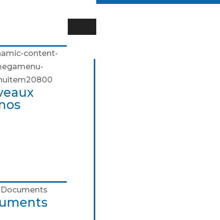
 pourquoi ?
de
e du Chrono
nche des pictogrammes
veaux
nos
uments