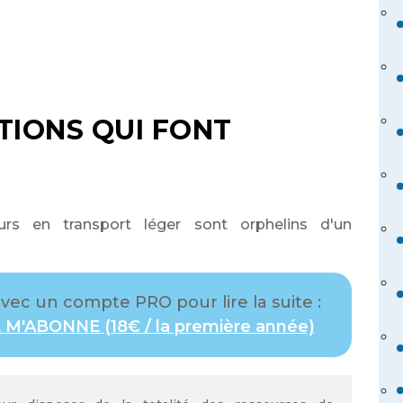
ITIONS QUI FONT
urs en transport léger sont orphelins d'un
ec un compte PRO pour lire la suite :
 M'ABONNE (18€ / la première année)