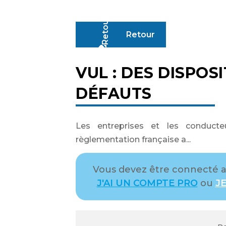
Retour
VUL : DES DISPOS
DÉFAUTS
Les entreprises et les conducte
règlementation française a...
Vous devez être connecté av
J'AI UN COMPTE PRO
ou
JE