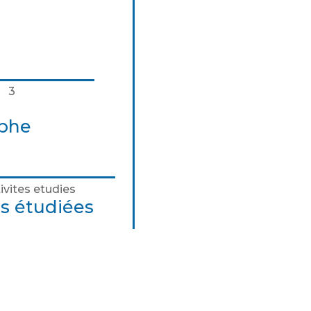
aphe
és étudiées