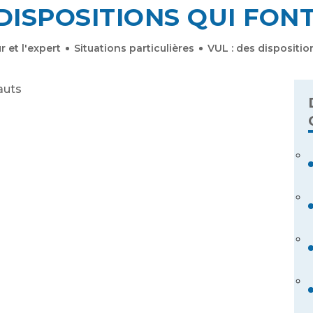
 DISPOSITIONS QUI FON
Identifiant ou adresse de courriel
r et l'expert
Situations particulières
VUL : des dispositio
Mot de passe
Se souvenir de moi
Mot de passe oublié