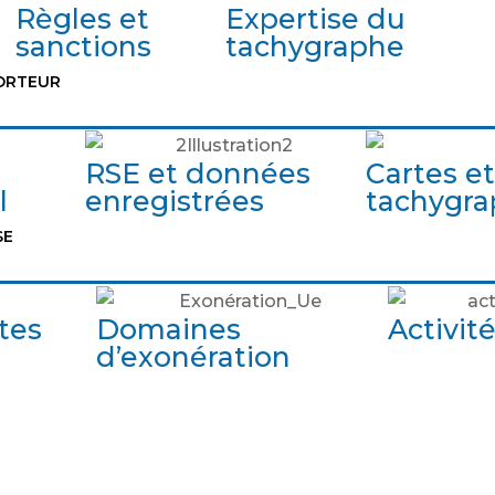
Règles et
Expertise du
sanctions
tachygraphe
ORTEUR
RSE et données
Cartes et
l
enregistrées
tachygr
SE
tes
Domaines
Activit
d’exonération