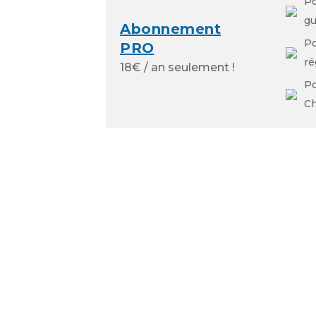
Po
gu
Abonnement
P
PRO
ré
18€ / an seulement !
Po
Ch