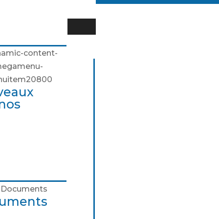
 pourquoi ?
de
e du Chrono
nche des pictogrammes
veaux
nos
uments