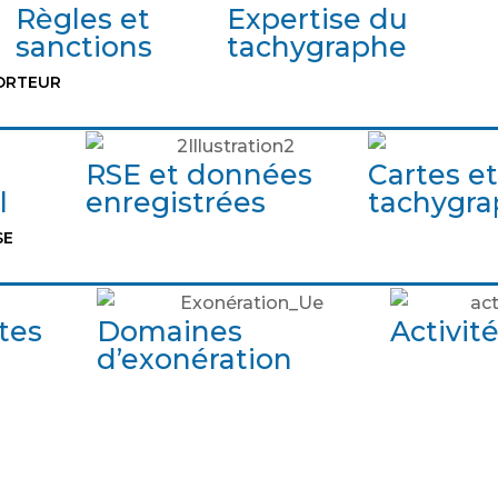
Règles et
Expertise du
sanctions
tachygraphe
ORTEUR
RSE et données
Cartes et
l
enregistrées
tachygr
SE
tes
Domaines
Activit
d’exonération