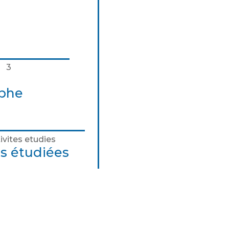
aphe
és étudiées