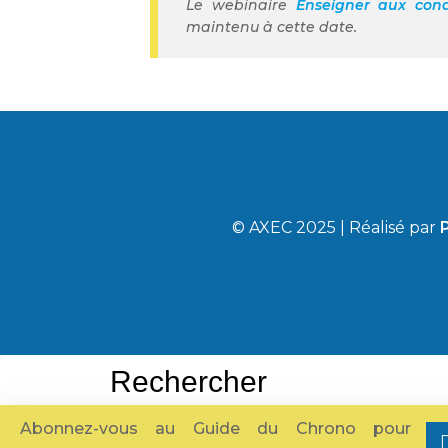
Le webinaire
Enseigner aux cond
maintenu à cette date.
© AXEC 2025 | Réalisé par
P
Abonnez-vous au Guide du Chrono pour
×