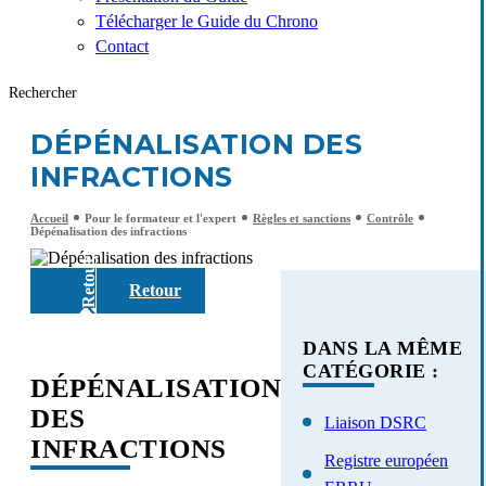
Télécharger le Guide du Chrono
Contact
Rechercher
DÉPÉNALISATION DES
INFRACTIONS
Accueil
Pour le formateur et l'expert
Règles et sanctions
Contrôle
Dépénalisation des infractions
Retour
Identifiant ou adresse de courriel
DANS LA MÊME
CATÉGORIE :
DÉPÉNALISATION
Mot de passe
DES
Liaison DSRC
INFRACTIONS
Registre européen
Se souvenir de moi