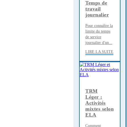
Temps de
travail
journalier
Pour connaître la
limite du temps
de service
journalier d'un...
LIRE LA SUITE
TRM
Léger :
Activités
mixtes selon
ELA
Comment