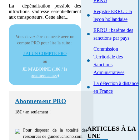
ERRU
La dépénalisation possible des
Registre ERRU : la
infractions s'adresse essentiellement
aux transporteurs. Cette alter...
leçon hollandaise
Mot de passe oublié
ERRU : barème des
Vous devez être connecté avec un
sanctions par pays
compte PRO pour lire la suite :
Commission
J'AI UN COMPTE PRO
Territoriale des
ou
Sanctions
JE M'ABONNE (18€ / la
Administratives
première année)
La détection à distance
en France
Abonnement PRO
18€ / an seulement !
ARTICLES À LA
Pour disposer de la totalité des
UNE
ressources de guideduchrono.com