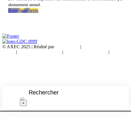
abonnement annuel.
Renseignements
© AXEC 2025 | Réalisé par
Partner Web
|
Mentions
légales
|
Conditions d’utilisation
|
Politique de cookie UE
|
www.axec.fr
×