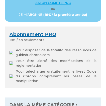
J'AI UN COMPTE PRO
ou
Identifiant ou adresse de courriel
JE M'ABONNE (18€ / la première année)
Mot de passe
Abonnement PRO
18€ / an seulement !
Pour disposer de la totalité des ressources de
guideduchrono.com
Pour être alerté des modifications de la
Se souvenir de moi
réglementation
Pour télécharger gratuitement le livret Guide
du Chrono comprenant les bases de la
manipulation
Mot de passe oublié
DANS LA MÊME CATÉGORIE :