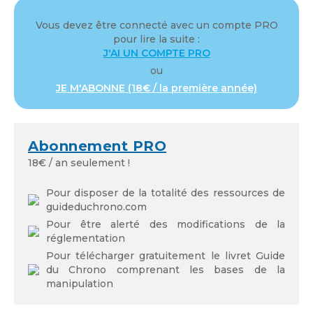
Mot de passe
Vous devez être connecté avec un compte PRO
pour lire la suite :
J'AI UN COMPTE PRO
ou
JE M'ABONNE (18€ / la première année)
Se souvenir de moi
Abonnement PRO
18€ / an seulement !
Mot de passe oublié
Pour disposer de la totalité des ressources de
guideduchrono.com
Pour être alerté des modifications de la
réglementation
Pour télécharger gratuitement le livret Guide
du Chrono comprenant les bases de la
manipulation