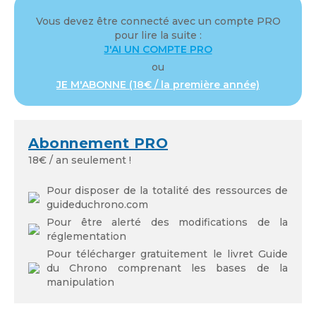
Mot de passe
Vous devez être connecté avec un compte PRO
pour lire la suite :
J'AI UN COMPTE PRO
ou
JE M'ABONNE (18€ / la première année)
Se souvenir de moi
Abonnement PRO
18€ / an seulement !
Mot de passe oublié
Pour disposer de la totalité des ressources de
guideduchrono.com
Pour être alerté des modifications de la
réglementation
Pour télécharger gratuitement le livret Guide
du Chrono comprenant les bases de la
manipulation