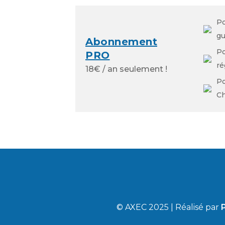
Po
gu
Abonnement
P
PRO
ré
18€ / an seulement !
Po
Ch
© AXEC 2025 | Réalisé par
P