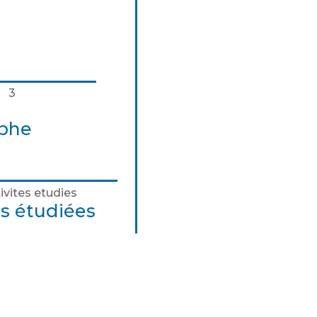
aphe
és étudiées