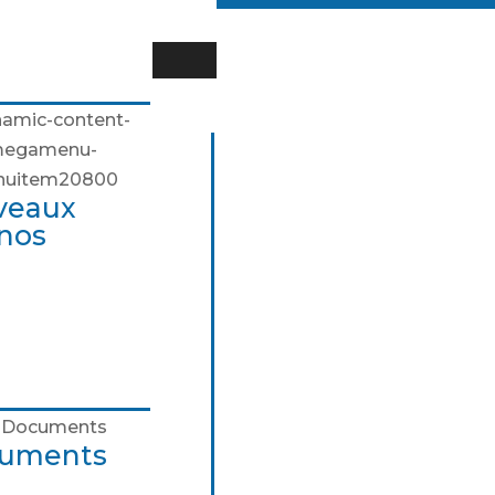
 pourquoi ?
de
e du Chrono
nche des pictogrammes
veaux
nos
uments