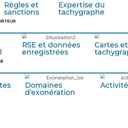
Règles et
Expertise du
sanctions
tachygraphe
ORTEUR
RSE et données
Cartes et
l
enregistrées
tachygr
SE
tes
Domaines
Activit
d’exonération
Identifiant ou adresse de courriel