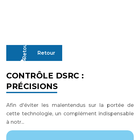
Retour
Identifiant ou adresse de courriel
CONTRÔLE DSRC :
PRÉCISIONS
Mot de passe
Afin d'éviter les malentendus sur la portée de
cette technologie, un complément indispensable
à notr...
Se souvenir de moi