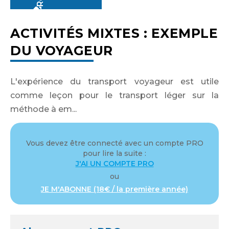
ACTIVITÉS MIXTES : EXEMPLE
DU VOYAGEUR
Identifiant ou adresse de courriel
L'expérience du transport voyageur est utile
comme leçon pour le transport léger sur la
Mot de passe
méthode à em...
Vous devez être connecté avec un compte PRO
pour lire la suite :
J'AI UN COMPTE PRO
Se souvenir de moi
ou
JE M'ABONNE (18€ / la première année)
Mot de passe oublié