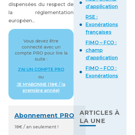
Identifiant ou adresse de courriel
dispensées du respect de
d’application
la réglementation
RSE :
européen...
Exonérations
françaises
Mot de passe
Vous devez être
FIMO – FCO :
connecté avec un
champ
compte PRO pour lire la
d’application
suite :
Se souvenir de moi
FIMO – FCO :
J'AI UN COMPTE PRO
Exonérations
ou
JE M'ABONNE (18€ / la
première année)
Mot de passe oublié
ARTICLES À
Abonnement PRO
LA UNE
18€ / an seulement !