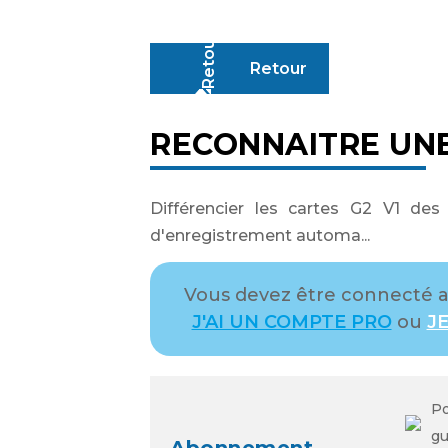
Retour
RECONNAITRE UNE
Différencier les cartes G2 V1 de
d'enregistrement automa...
Vous devez être connecté av
J'AI UN COMPTE PRO
ou
JE
Po
gu
Abonnement