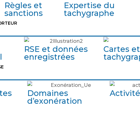
Règles et
Expertise du
sanctions
tachygraphe
ORTEUR
RSE et données
Cartes et
l
enregistrées
tachygr
SE
tes
Domaines
Activit
d’exonération
Identifiant ou adresse de courriel
Mot de passe