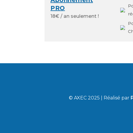
P
PRO
ré
18€ / an seulement !
Po
Ch
© AXEC 2025 | Réalisé par
P