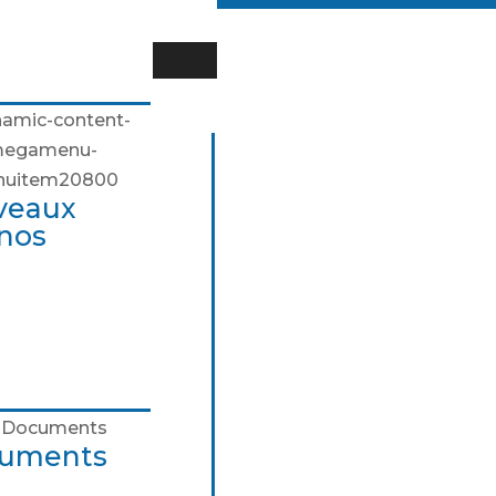
 pourquoi ?
de
e du Chrono
nche des pictogrammes
veaux
nos
uments