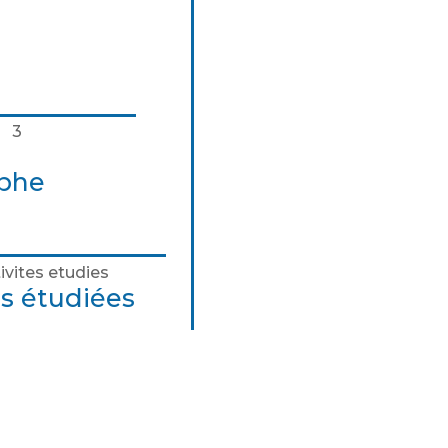
aphe
és étudiées